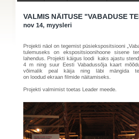
VALMIS NÄITUSE "VABADUSE TEE"
nov 14, myysleri
Projekti näol on tegemist püsiekspositsiooni „Vaba
tulemuseks on ekspositsioonihoone sisene terv
lahendus. Projekti käigus loodi kaks ajastu sten
4 m ning suur Eesti Vabadussõja kaart mõõdu
võimalik peal käija ning läbi mängida t
on loodud ekraan filmide näitamiseks.
Projekti valmimist toetas Leader meede.