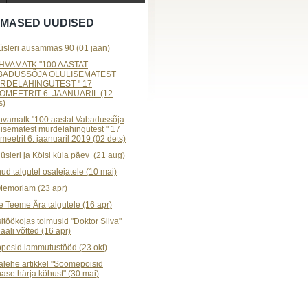
IIMASED UUDISED
sleri ausammas 90 (01 jaan)
HVAMATK "100 AASTAT
BADUSSÕJA OLULISEMATEST
RDELAHINGUTEST " 17
LOMEETRIT 6. JAANUARIL (12
s)
vamatk "100 aastat Vabadussõja
lisematest murdelahingutest " 17
omeetrit 6. jaanuaril 2019 (02 dets)
sleri ja Köisi küla päev (21 aug)
ud talgutel osalejatele (10 mai)
Memoriam (23 apr)
e Teeme Ära talgutele (16 apr)
itöökojas toimusid "Doktor Silva"
iaali võtted (16 apr)
pesid lammutustööd (23 okt)
lehe artikkel "Soomepoisid
ase härja kõhust" (30 mai)