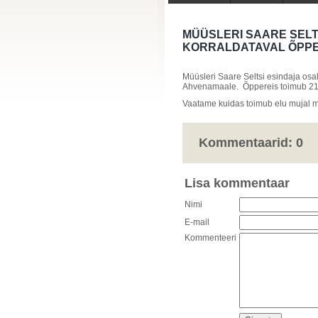
MÜÜSLERI SAARE SELT
KORRALDATAVAL ÕPPER
Müüsleri Saare Seltsi esindaja osa
Ahvenamaale.
Õppereis toimub 21
Vaatame kuidas toimub elu mujal 
Kommentaarid:
0
Lisa kommentaar
Nimi
E-mail
Kommenteeri