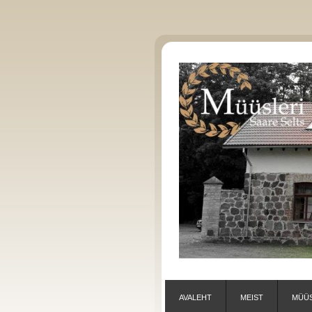
AVALEHT
MEIST
MÜÜS