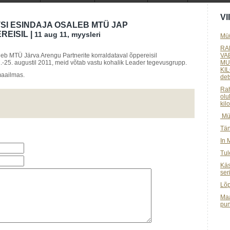
V
SI ESINDAJA OSALEB MTÜ JAP
EISIL |
11 aug 11, myysleri
Müü
RA
leb MTÜ Järva Arengu Partnerite korraldataval õppereisil
VA
.-25. augustil 2011
, meid võtab vastu kohalik Leader tegevusgrupp.
MU
KI
maailmas.
det
Rah
olu
kil
Müü
Tän
In 
Tul
Käs
ser
Lõp
Maa
pun