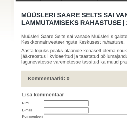
MÜÜSLERI SAARE SELTS SAI VA
LAMMUTAMISEKS RAHASTUSE |
Müüsleri Saare Selts sai vanade Müüsleri sigala
Keskkonnainvesteeringute Keskusest rahastuse.
Aasta lõpuks peaks plaanide kohaselt olema nõu
jääkreostus likvideeritud ja taastatud põllumajan
lagunevatesse varemetesse tassitud ka muud praht
Kommentaarid:
0
Lisa kommentaar
Nimi
E-mail
Kommenteeri