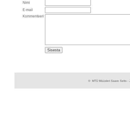
Nimi
E-mail
Kommenteeri
© MTÜ Müüsleri Saare Selts - J