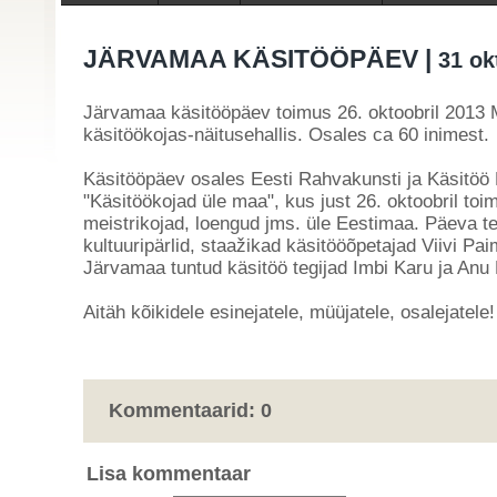
JÄRVAMAA KÄSITÖÖPÄEV |
31 ok
Järvamaa käsitööpäev toimus 26. oktoobril 2013 
käsitöökojas-näitusehallis. Osales
ca
60 inimest.
Käsitööpäev osales Eesti Rahvakunsti ja Käsitöö L
"Käsitöökojad üle maa", kus just 26. oktoobril toi
meistrikojad, loengud jms. üle Eestimaa. Päeva te
kultuuripärlid, staažikad käsitööõpetajad Viivi Pai
Järvamaa tuntud käsitöö tegijad Imbi Karu ja Anu
Aitäh kõikidele esinejatele, müüjatele, osalejatele!
Kommentaarid:
0
Lisa kommentaar